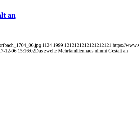
lt an
orfbach_1704_06.jpg
1124
1999
1212121212121212121
https://www.
17-12-06 15:16:02
Das zweite Mehrfamilienhaus nimmt Gestalt an